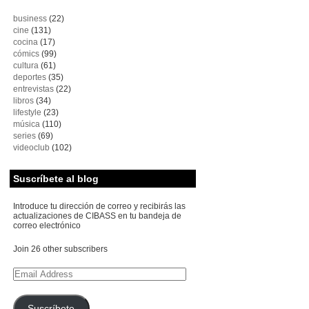
business
(22)
cine
(131)
cocina
(17)
cómics
(99)
cultura
(61)
deportes
(35)
entrevistas
(22)
libros
(34)
lifestyle
(23)
música
(110)
series
(69)
videoclub
(102)
Suscríbete al blog
Introduce tu dirección de correo y recibirás las
actualizaciones de CIBASS en tu bandeja de
correo electrónico
Join 26 other subscribers
Email
Address
Suscríbete