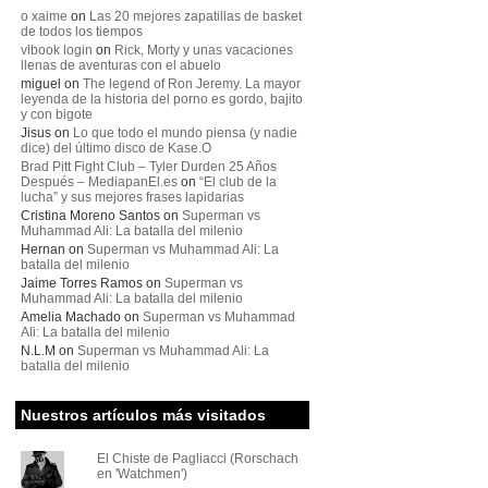
o xaime
on
Las 20 mejores zapatillas de basket
de todos los tiempos
vlbook login
on
Rick, Morty y unas vacaciones
llenas de aventuras con el abuelo
miguel
on
The legend of Ron Jeremy. La mayor
leyenda de la historia del porno es gordo, bajito
y con bigote
Jisus
on
Lo que todo el mundo piensa (y nadie
dice) del último disco de Kase.O
Brad Pitt Fight Club – Tyler Durden 25 Años
Después – MediapanEl.es
on
“El club de la
lucha” y sus mejores frases lapidarias
Cristina Moreno Santos
on
Superman vs
Muhammad Ali: La batalla del milenio
Hernan
on
Superman vs Muhammad Ali: La
batalla del milenio
Jaime Torres Ramos
on
Superman vs
Muhammad Ali: La batalla del milenio
Amelia Machado
on
Superman vs Muhammad
Ali: La batalla del milenio
N.L.M
on
Superman vs Muhammad Ali: La
batalla del milenio
Nuestros artículos más visitados
El Chiste de Pagliacci (Rorschach
en 'Watchmen')