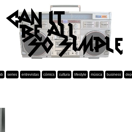
ub
series
entrevistas
cómics
cultura
lifestyle
música
business
dep