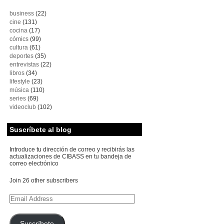
business
(22)
cine
(131)
cocina
(17)
cómics
(99)
cultura
(61)
deportes
(35)
entrevistas
(22)
libros
(34)
lifestyle
(23)
música
(110)
series
(69)
videoclub
(102)
Suscríbete al blog
Introduce tu dirección de correo y recibirás las
actualizaciones de CIBASS en tu bandeja de
correo electrónico
Join 26 other subscribers
Email
Address
Suscríbete