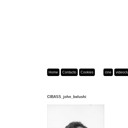
Home
Contacto
Cookies
cine
videocl
CIBASS_john_belushi