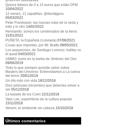
giratorias
31/05/2022
Quince tebeos de 0 a 15 euros que están DFM
10/04/2022
12 meses, 12 zapatillas: @davidjguru
05/03/2022
Peter Frankopan: las nuevas rutas de la seda y
esto y lo otro
14/02/2022
Hermanito: somos los condenados de la tierra
31/01/2022
PUÑETA, la Españeta (Lixiviada)
07/06/2021
Cosas que importan, por Mr. Bratto
09/05/2021
Los asquerosos, de Santiago Lorenzo: luditas vs
el quad
04/03/2021
UMMO: ovnis en la barba de Jiménez del Oso
09/06/2019
Todo lo que siempre quisiste saber sobre
Masters del Universo: Entrevistamos a La cueva
del terror
20/01/2019
Un día más con vida
18/12/2018
Diez películas (recientes) que deberías volver a
ver
05/12/2018
La balada de los Coen
22/11/2018
Stan Lee, superhéroe de la cultura popular
15/11/2018
Venom, el simbionte sin cabeza
15/10/2018
Últimos comentarios