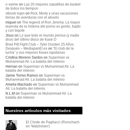
o xaime
on
Las 20 mejores zapatillas de basket
de todos los tiempos
vlbook login
on
Rick, Morty y unas vacaciones
llenas de aventuras con el abuelo
miguel
on
The legend of Ron Jeremy. La mayor
leyenda de la historia del porno es gordo, bajito
y con bigote
Jisus
on
Lo que todo el mundo piensa (y nadie
dice) del último disco de Kase.O
Brad Pitt Fight Club – Tyler Durden 25 Años
Después – MediapanEl.es
on
“El club de la
lucha” y sus mejores frases lapidarias
Cristina Moreno Santos
on
Superman vs
Muhammad Ali: La batalla del milenio
Hernan
on
Superman vs Muhammad Ali: La
batalla del milenio
Jaime Torres Ramos
on
Superman vs
Muhammad Ali: La batalla del milenio
Amelia Machado
on
Superman vs Muhammad
Ali: La batalla del milenio
N.L.M
on
Superman vs Muhammad Ali: La
batalla del milenio
Nuestros artículos más visitados
El Chiste de Pagliacci (Rorschach
en 'Watchmen')