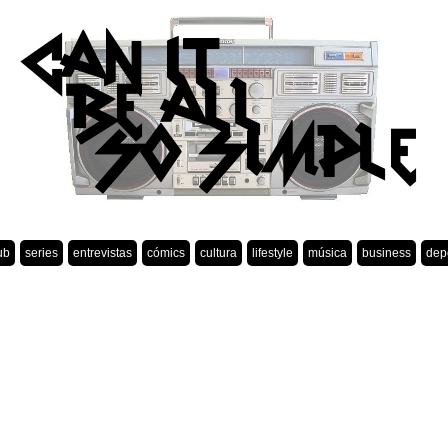
ub
series
entrevistas
cómics
cultura
lifestyle
música
business
dep