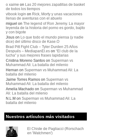
o xaime
on
Las 20 mejores zapatillas de basket
de todos los tiempos
vlbook login
on
Rick, Morty y unas vacaciones
llenas de aventuras con el abuelo
miguel
on
The legend of Ron Jeremy. La mayor
leyenda de la historia del porno es gordo, bajito
y con bigote
Jisus
on
Lo que todo el mundo piensa (y nadie
dice) del último disco de Kase.O
Brad Pitt Fight Club – Tyler Durden 25 Años
Después – MediapanEl.es
on
“El club de la
lucha” y sus mejores frases lapidarias
Cristina Moreno Santos
on
Superman vs
Muhammad Ali: La batalla del milenio
Hernan
on
Superman vs Muhammad Ali: La
batalla del milenio
Jaime Torres Ramos
on
Superman vs
Muhammad Ali: La batalla del milenio
Amelia Machado
on
Superman vs Muhammad
Ali: La batalla del milenio
N.L.M
on
Superman vs Muhammad Ali: La
batalla del milenio
Nuestros artículos más visitados
El Chiste de Pagliacci (Rorschach
en 'Watchmen')