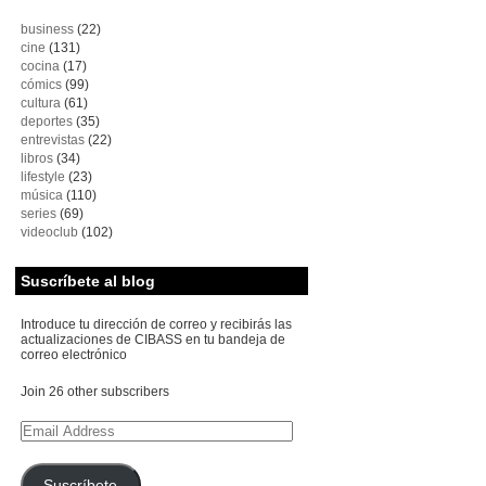
business
(22)
cine
(131)
cocina
(17)
cómics
(99)
cultura
(61)
deportes
(35)
entrevistas
(22)
libros
(34)
lifestyle
(23)
música
(110)
series
(69)
videoclub
(102)
Suscríbete al blog
Introduce tu dirección de correo y recibirás las
actualizaciones de CIBASS en tu bandeja de
correo electrónico
Join 26 other subscribers
Email
Address
Suscríbete