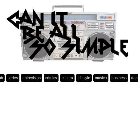
ub
series
entrevistas
cómics
cultura
lifestyle
música
business
dep