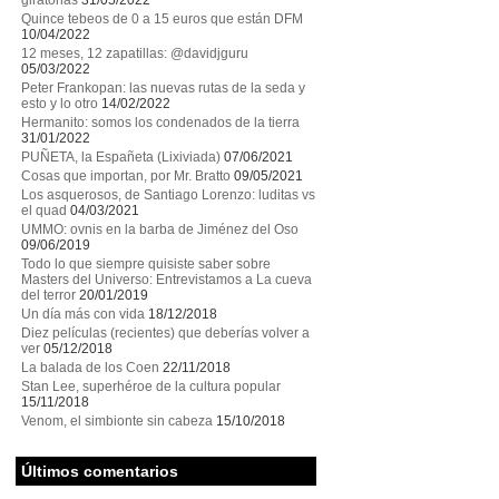
giratorias
31/05/2022
Quince tebeos de 0 a 15 euros que están DFM
10/04/2022
12 meses, 12 zapatillas: @davidjguru
05/03/2022
Peter Frankopan: las nuevas rutas de la seda y
esto y lo otro
14/02/2022
Hermanito: somos los condenados de la tierra
31/01/2022
PUÑETA, la Españeta (Lixiviada)
07/06/2021
Cosas que importan, por Mr. Bratto
09/05/2021
Los asquerosos, de Santiago Lorenzo: luditas vs
el quad
04/03/2021
UMMO: ovnis en la barba de Jiménez del Oso
09/06/2019
Todo lo que siempre quisiste saber sobre
Masters del Universo: Entrevistamos a La cueva
del terror
20/01/2019
Un día más con vida
18/12/2018
Diez películas (recientes) que deberías volver a
ver
05/12/2018
La balada de los Coen
22/11/2018
Stan Lee, superhéroe de la cultura popular
15/11/2018
Venom, el simbionte sin cabeza
15/10/2018
Últimos comentarios