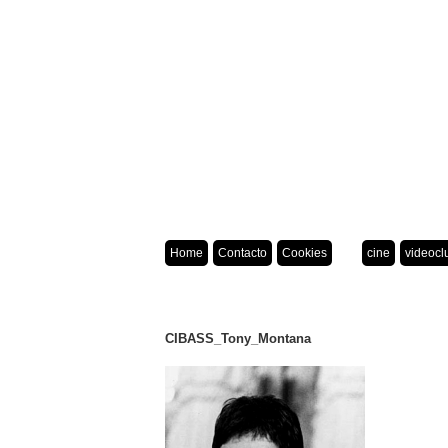
Home
Contacto
Cookies
cine
videocl
CIBASS_Tony_Montana