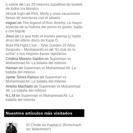
o xaime
on
Las 20 mejores zapatillas de basket
de todos los tiempos
vlbook login
on
Rick, Morty y unas vacaciones
llenas de aventuras con el abuelo
miguel
on
The legend of Ron Jeremy. La mayor
leyenda de la historia del porno es gordo, bajito
y con bigote
Jisus
on
Lo que todo el mundo piensa (y nadie
dice) del último disco de Kase.O
Brad Pitt Fight Club – Tyler Durden 25 Años
Después – MediapanEl.es
on
“El club de la
lucha” y sus mejores frases lapidarias
Cristina Moreno Santos
on
Superman vs
Muhammad Ali: La batalla del milenio
Hernan
on
Superman vs Muhammad Ali: La
batalla del milenio
Jaime Torres Ramos
on
Superman vs
Muhammad Ali: La batalla del milenio
Amelia Machado
on
Superman vs Muhammad
Ali: La batalla del milenio
N.L.M
on
Superman vs Muhammad Ali: La
batalla del milenio
Nuestros artículos más visitados
El Chiste de Pagliacci (Rorschach
en 'Watchmen')