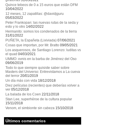
giratorias
31/05/2022
Quince tebeos de 0 a 15 euros que están DFM
10/04/2022
12 meses, 12 zapatillas: @davidjguru
05/03/2022
Peter Frankopan: las nuevas rutas de la seda y
esto y lo otro
14/02/2022
Hermanito: somos los condenados de la tierra
31/01/2022
PUÑETA, la Españeta (Lixiviada)
07/06/2021
Cosas que importan, por Mr. Bratto
09/05/2021
Los asquerosos, de Santiago Lorenzo: luditas vs
el quad
04/03/2021
UMMO: ovnis en la barba de Jiménez del Oso
09/06/2019
Todo lo que siempre quisiste saber sobre
Masters del Universo: Entrevistamos a La cueva
del terror
20/01/2019
Un día más con vida
18/12/2018
Diez películas (recientes) que deberías volver a
ver
05/12/2018
La balada de los Coen
22/11/2018
Stan Lee, superhéroe de la cultura popular
15/11/2018
Venom, el simbionte sin cabeza
15/10/2018
Últimos comentarios