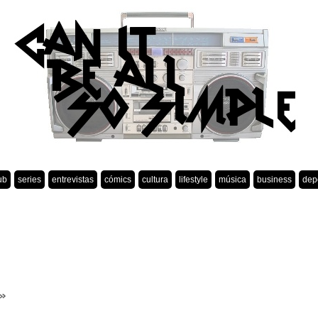
ub
series
entrevistas
cómics
cultura
lifestyle
música
business
dep