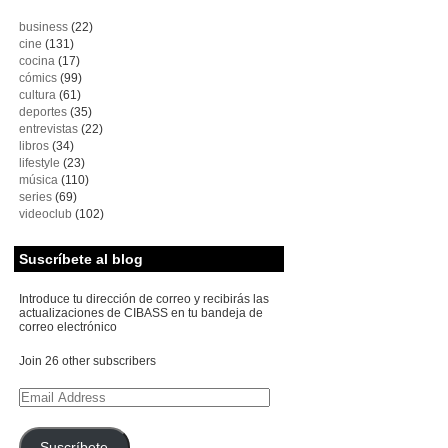
business
(22)
cine
(131)
cocina
(17)
cómics
(99)
cultura
(61)
deportes
(35)
entrevistas
(22)
libros
(34)
lifestyle
(23)
música
(110)
series
(69)
videoclub
(102)
Suscríbete al blog
Introduce tu dirección de correo y recibirás las
actualizaciones de CIBASS en tu bandeja de
correo electrónico
Join 26 other subscribers
Email
Address
Suscríbete