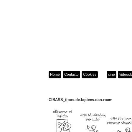
Home
Contacto
Cookies
cine
videocl
CIBASS_tipos-de-lapices-dan-roam