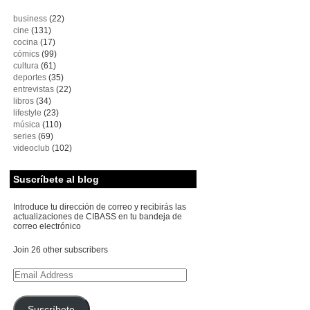
business
(22)
cine
(131)
cocina
(17)
cómics
(99)
cultura
(61)
deportes
(35)
entrevistas
(22)
libros
(34)
lifestyle
(23)
música
(110)
series
(69)
videoclub
(102)
Suscríbete al blog
Introduce tu dirección de correo y recibirás las
actualizaciones de CIBASS en tu bandeja de
correo electrónico
Join 26 other subscribers
Email
Address
Suscríbete