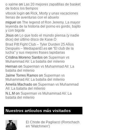
o xaime
on
Las 20 mejores zapatillas de basket
de todos los tiempos
vlbook login
on
Rick, Morty y unas vacaciones
llenas de aventuras con el abuelo
miguel
on
The legend of Ron Jeremy. La mayor
leyenda de la historia del porno es gordo, bajito
y con bigote
Jisus
on
Lo que todo el mundo piensa (y nadie
dice) del último disco de Kase.O
Brad Pitt Fight Club – Tyler Durden 25 Años
Después – MediapanEl.es
on
“El club de la
lucha” y sus mejores frases lapidarias
Cristina Moreno Santos
on
Superman vs
Muhammad Ali: La batalla del milenio
Hernan
on
Superman vs Muhammad Ali: La
batalla del milenio
Jaime Torres Ramos
on
Superman vs
Muhammad Ali: La batalla del milenio
Amelia Machado
on
Superman vs Muhammad
Ali: La batalla del milenio
N.L.M
on
Superman vs Muhammad Ali: La
batalla del milenio
Nuestros artículos más visitados
El Chiste de Pagliacci (Rorschach
en 'Watchmen')