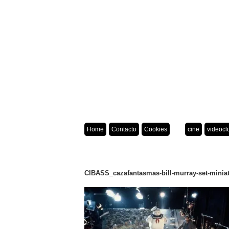
Home
Contacto
Cookies
cine
videocl
CIBASS_cazafantasmas-bill-murray-set-minia