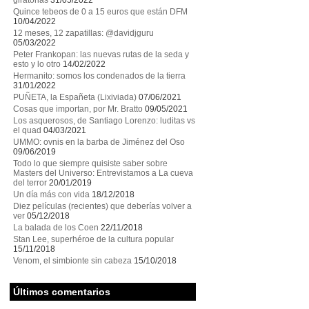
giratorias
31/05/2022
Quince tebeos de 0 a 15 euros que están DFM
10/04/2022
12 meses, 12 zapatillas: @davidjguru
05/03/2022
Peter Frankopan: las nuevas rutas de la seda y
esto y lo otro
14/02/2022
Hermanito: somos los condenados de la tierra
31/01/2022
PUÑETA, la Españeta (Lixiviada)
07/06/2021
Cosas que importan, por Mr. Bratto
09/05/2021
Los asquerosos, de Santiago Lorenzo: luditas vs
el quad
04/03/2021
UMMO: ovnis en la barba de Jiménez del Oso
09/06/2019
Todo lo que siempre quisiste saber sobre
Masters del Universo: Entrevistamos a La cueva
del terror
20/01/2019
Un día más con vida
18/12/2018
Diez películas (recientes) que deberías volver a
ver
05/12/2018
La balada de los Coen
22/11/2018
Stan Lee, superhéroe de la cultura popular
15/11/2018
Venom, el simbionte sin cabeza
15/10/2018
Últimos comentarios