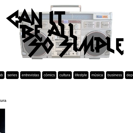
ub
series
entrevistas
cómics
cultura
lifestyle
música
business
dep
tura