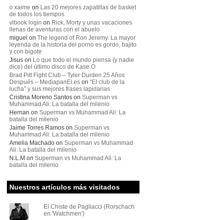
o xaime
on
Las 20 mejores zapatillas de basket
de todos los tiempos
vlbook login
on
Rick, Morty y unas vacaciones
llenas de aventuras con el abuelo
miguel
on
The legend of Ron Jeremy. La mayor
leyenda de la historia del porno es gordo, bajito
y con bigote
Jisus
on
Lo que todo el mundo piensa (y nadie
dice) del último disco de Kase.O
Brad Pitt Fight Club – Tyler Durden 25 Años
Después – MediapanEl.es
on
“El club de la
lucha” y sus mejores frases lapidarias
Cristina Moreno Santos
on
Superman vs
Muhammad Ali: La batalla del milenio
Hernan
on
Superman vs Muhammad Ali: La
batalla del milenio
Jaime Torres Ramos
on
Superman vs
Muhammad Ali: La batalla del milenio
Amelia Machado
on
Superman vs Muhammad
Ali: La batalla del milenio
N.L.M
on
Superman vs Muhammad Ali: La
batalla del milenio
Nuestros artículos más visitados
El Chiste de Pagliacci (Rorschach
en 'Watchmen')