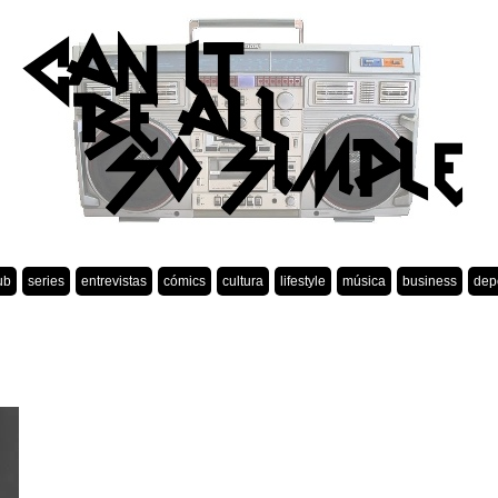
ub
series
entrevistas
cómics
cultura
lifestyle
música
business
dep