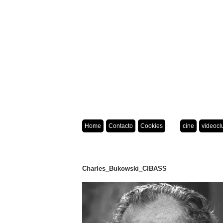
Home
Contacto
Cookies
cine
videocl
Charles_Bukowski_CIBASS