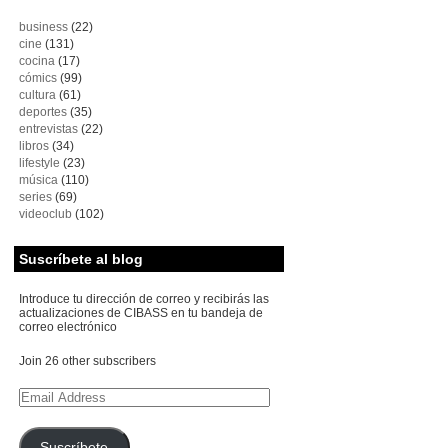
business
(22)
cine
(131)
cocina
(17)
cómics
(99)
cultura
(61)
deportes
(35)
entrevistas
(22)
libros
(34)
lifestyle
(23)
música
(110)
series
(69)
videoclub
(102)
Suscríbete al blog
Introduce tu dirección de correo y recibirás las
actualizaciones de CIBASS en tu bandeja de
correo electrónico
Join 26 other subscribers
Email
Address
Suscríbete