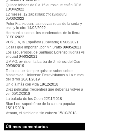
giratorias
31/05/2022
Quince tebeos de 0 a 15 euros que están DFM
10/04/2022
12 meses, 12 zapatillas: @davidjguru
05/03/2022
Peter Frankopan: las nuevas rutas de la seda y
esto y lo otro
14/02/2022
Hermanito: somos los condenados de la tierra
31/01/2022
PUÑETA, la Españeta (Lixiviada)
07/06/2021
Cosas que importan, por Mr. Bratto
09/05/2021
Los asquerosos, de Santiago Lorenzo: luditas vs
el quad
04/03/2021
UMMO: ovnis en la barba de Jiménez del Oso
09/06/2019
Todo lo que siempre quisiste saber sobre
Masters del Universo: Entrevistamos a La cueva
del terror
20/01/2019
Un día más con vida
18/12/2018
Diez películas (recientes) que deberías volver a
ver
05/12/2018
La balada de los Coen
22/11/2018
Stan Lee, superhéroe de la cultura popular
15/11/2018
Venom, el simbionte sin cabeza
15/10/2018
Últimos comentarios