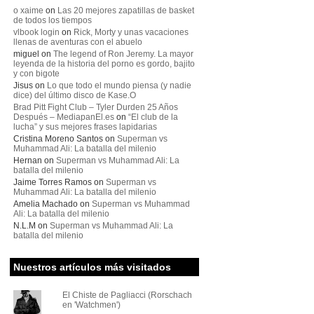
o xaime
on
Las 20 mejores zapatillas de basket
de todos los tiempos
vlbook login
on
Rick, Morty y unas vacaciones
llenas de aventuras con el abuelo
miguel
on
The legend of Ron Jeremy. La mayor
leyenda de la historia del porno es gordo, bajito
y con bigote
Jisus
on
Lo que todo el mundo piensa (y nadie
dice) del último disco de Kase.O
Brad Pitt Fight Club – Tyler Durden 25 Años
Después – MediapanEl.es
on
“El club de la
lucha” y sus mejores frases lapidarias
Cristina Moreno Santos
on
Superman vs
Muhammad Ali: La batalla del milenio
Hernan
on
Superman vs Muhammad Ali: La
batalla del milenio
Jaime Torres Ramos
on
Superman vs
Muhammad Ali: La batalla del milenio
Amelia Machado
on
Superman vs Muhammad
Ali: La batalla del milenio
N.L.M
on
Superman vs Muhammad Ali: La
batalla del milenio
Nuestros artículos más visitados
El Chiste de Pagliacci (Rorschach
en 'Watchmen')