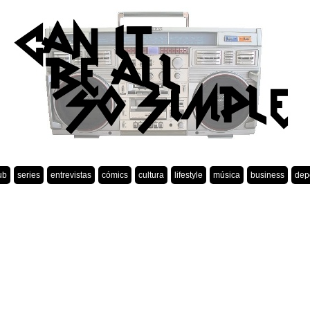
ub
series
entrevistas
cómics
cultura
lifestyle
música
business
dep