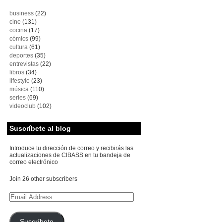
business
(22)
cine
(131)
cocina
(17)
cómics
(99)
cultura
(61)
deportes
(35)
entrevistas
(22)
libros
(34)
lifestyle
(23)
música
(110)
series
(69)
videoclub
(102)
Suscríbete al blog
Introduce tu dirección de correo y recibirás las
actualizaciones de CIBASS en tu bandeja de
correo electrónico
Join 26 other subscribers
Email
Address
Suscríbete