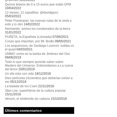
giratorias
31/05/2022
Quince tebeos de 0 a 15 euros que están DFM
10/04/2022
12 meses, 12 zapatillas: @davidjguru
05/03/2022
Peter Frankopan: las nuevas rutas de la seda y
esto y lo otro
14/02/2022
Hermanito: somos los condenados de la tierra
31/01/2022
PUÑETA, la Españeta (Lixiviada)
07/06/2021
Cosas que importan, por Mr. Bratto
09/05/2021
Los asquerosos, de Santiago Lorenzo: luditas vs
el quad
04/03/2021
UMMO: ovnis en la barba de Jiménez del Oso
09/06/2019
Todo lo que siempre quisiste saber sobre
Masters del Universo: Entrevistamos a La cueva
del terror
20/01/2019
Un día más con vida
18/12/2018
Diez películas (recientes) que deberías volver a
ver
05/12/2018
La balada de los Coen
22/11/2018
Stan Lee, superhéroe de la cultura popular
15/11/2018
Venom, el simbionte sin cabeza
15/10/2018
Últimos comentarios