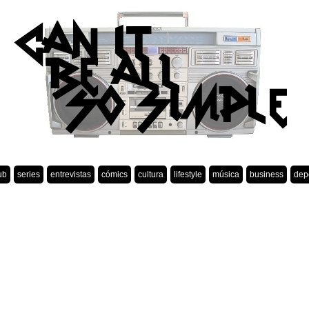
ub
series
entrevistas
cómics
cultura
lifestyle
música
business
dep