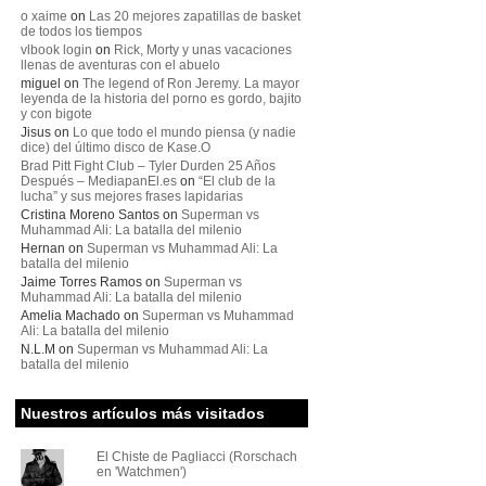
o xaime
on
Las 20 mejores zapatillas de basket
de todos los tiempos
vlbook login
on
Rick, Morty y unas vacaciones
llenas de aventuras con el abuelo
miguel
on
The legend of Ron Jeremy. La mayor
leyenda de la historia del porno es gordo, bajito
y con bigote
Jisus
on
Lo que todo el mundo piensa (y nadie
dice) del último disco de Kase.O
Brad Pitt Fight Club – Tyler Durden 25 Años
Después – MediapanEl.es
on
“El club de la
lucha” y sus mejores frases lapidarias
Cristina Moreno Santos
on
Superman vs
Muhammad Ali: La batalla del milenio
Hernan
on
Superman vs Muhammad Ali: La
batalla del milenio
Jaime Torres Ramos
on
Superman vs
Muhammad Ali: La batalla del milenio
Amelia Machado
on
Superman vs Muhammad
Ali: La batalla del milenio
N.L.M
on
Superman vs Muhammad Ali: La
batalla del milenio
Nuestros artículos más visitados
El Chiste de Pagliacci (Rorschach
en 'Watchmen')