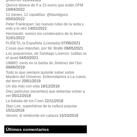
giratorias
31/05/2022
Quince tebeos de 0 a 15 euros que están DFM
10/04/2022
12 meses, 12 zapatillas: @davidjguru
05/03/2022
Peter Frankopan: las nuevas rutas de la seda y
esto y lo otro
14/02/2022
Hermanito: somos los condenados de la tierra
31/01/2022
PUÑETA, la Españeta (Lixiviada)
07/06/2021
Cosas que importan, por Mr. Bratto
09/05/2021
Los asquerosos, de Santiago Lorenzo: luditas vs
el quad
04/03/2021
UMMO: ovnis en la barba de Jiménez del Oso
09/06/2019
Todo lo que siempre quisiste saber sobre
Masters del Universo: Entrevistamos a La cueva
del terror
20/01/2019
Un día más con vida
18/12/2018
Diez películas (recientes) que deberías volver a
ver
05/12/2018
La balada de los Coen
22/11/2018
Stan Lee, superhéroe de la cultura popular
15/11/2018
Venom, el simbionte sin cabeza
15/10/2018
Últimos comentarios