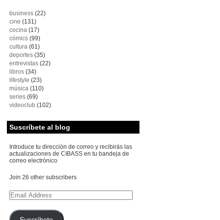
business
(22)
cine
(131)
cocina
(17)
cómics
(99)
cultura
(61)
deportes
(35)
entrevistas
(22)
libros
(34)
lifestyle
(23)
música
(110)
series
(69)
videoclub
(102)
Suscríbete al blog
Introduce tu dirección de correo y recibirás las
actualizaciones de CIBASS en tu bandeja de
correo electrónico
Join 26 other subscribers
Email
Address
Suscríbete