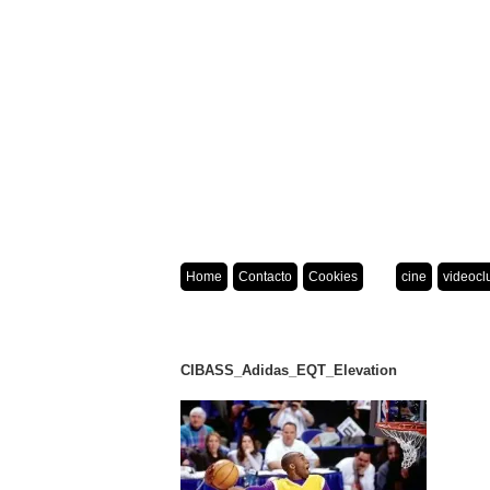
Home
Contacto
Cookies
cine
videocl
CIBASS_Adidas_EQT_Elevation