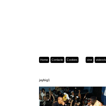
Home
Contacto
Cookies
cine
videocl
jaybig1