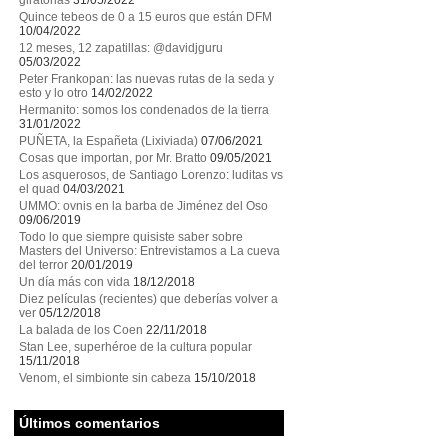
giratorias
31/05/2022
Quince tebeos de 0 a 15 euros que están DFM
10/04/2022
12 meses, 12 zapatillas: @davidjguru
05/03/2022
Peter Frankopan: las nuevas rutas de la seda y
esto y lo otro
14/02/2022
Hermanito: somos los condenados de la tierra
31/01/2022
PUÑETA, la Españeta (Lixiviada)
07/06/2021
Cosas que importan, por Mr. Bratto
09/05/2021
Los asquerosos, de Santiago Lorenzo: luditas vs
el quad
04/03/2021
UMMO: ovnis en la barba de Jiménez del Oso
09/06/2019
Todo lo que siempre quisiste saber sobre
Masters del Universo: Entrevistamos a La cueva
del terror
20/01/2019
Un día más con vida
18/12/2018
Diez películas (recientes) que deberías volver a
ver
05/12/2018
La balada de los Coen
22/11/2018
Stan Lee, superhéroe de la cultura popular
15/11/2018
Venom, el simbionte sin cabeza
15/10/2018
Últimos comentarios