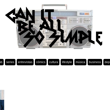
ub
series
entrevistas
cómics
cultura
lifestyle
música
business
dep