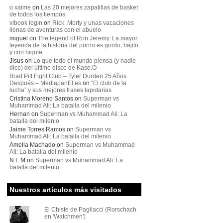
o xaime
on
Las 20 mejores zapatillas de basket
de todos los tiempos
vlbook login
on
Rick, Morty y unas vacaciones
llenas de aventuras con el abuelo
miguel
on
The legend of Ron Jeremy. La mayor
leyenda de la historia del porno es gordo, bajito
y con bigote
Jisus
on
Lo que todo el mundo piensa (y nadie
dice) del último disco de Kase.O
Brad Pitt Fight Club – Tyler Durden 25 Años
Después – MediapanEl.es
on
“El club de la
lucha” y sus mejores frases lapidarias
Cristina Moreno Santos
on
Superman vs
Muhammad Ali: La batalla del milenio
Hernan
on
Superman vs Muhammad Ali: La
batalla del milenio
Jaime Torres Ramos
on
Superman vs
Muhammad Ali: La batalla del milenio
Amelia Machado
on
Superman vs Muhammad
Ali: La batalla del milenio
N.L.M
on
Superman vs Muhammad Ali: La
batalla del milenio
Nuestros artículos más visitados
El Chiste de Pagliacci (Rorschach
en 'Watchmen')