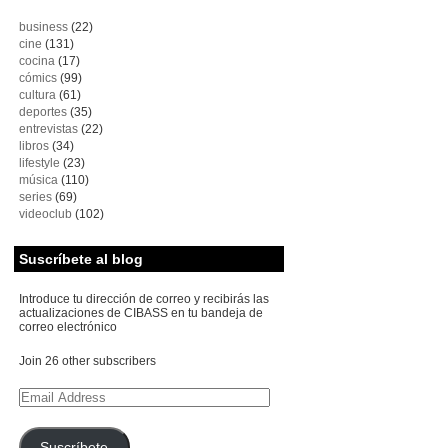
business
(22)
cine
(131)
cocina
(17)
cómics
(99)
cultura
(61)
deportes
(35)
entrevistas
(22)
libros
(34)
lifestyle
(23)
música
(110)
series
(69)
videoclub
(102)
Suscríbete al blog
Introduce tu dirección de correo y recibirás las
actualizaciones de CIBASS en tu bandeja de
correo electrónico
Join 26 other subscribers
Email
Address
Suscríbete