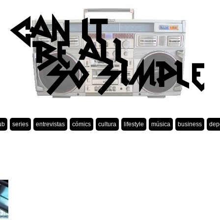
ub
series
entrevistas
cómics
cultura
lifestyle
música
business
dep