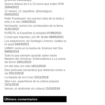
giratorias
31/05/2022
Quince tebeos de 0 a 15 euros que están DFM
10/04/2022
12 meses, 12 zapatillas: @davidjguru
05/03/2022
Peter Frankopan: las nuevas rutas de la seda y
esto y lo otro
14/02/2022
Hermanito: somos los condenados de la tierra
31/01/2022
PUÑETA, la Españeta (Lixiviada)
07/06/2021
Cosas que importan, por Mr. Bratto
09/05/2021
Los asquerosos, de Santiago Lorenzo: luditas vs
el quad
04/03/2021
UMMO: ovnis en la barba de Jiménez del Oso
09/06/2019
Todo lo que siempre quisiste saber sobre
Masters del Universo: Entrevistamos a La cueva
del terror
20/01/2019
Un día más con vida
18/12/2018
Diez películas (recientes) que deberías volver a
ver
05/12/2018
La balada de los Coen
22/11/2018
Stan Lee, superhéroe de la cultura popular
15/11/2018
Venom, el simbionte sin cabeza
15/10/2018
Últimos comentarios