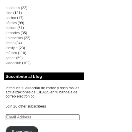
business
(22)
cine
(131)
cocina
(17)
cómics
(99)
cultura
(61)
deportes
(35)
entrevistas
(22)
libros
(34)
lifestyle
(23)
música
(110)
series
(69)
videoclub
(102)
Suscríbete al blog
Introduce tu dirección de correo y recibirás las
actualizaciones de CIBASS en tu bandeja de
correo electrónico
Join 26 other subscribers
Email
Address
Suscríbete