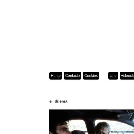
Home
Contacto
Cookies
cine
videocl
el_dilema