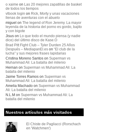
o xaime
on
Las 20 mejores zapatillas de basket
de todos los tiempos
vlbook login
on
Rick, Morty y unas vacaciones
llenas de aventuras con el abuelo
miguel
on
The legend of Ron Jeremy. La mayor
leyenda de la historia del porno es gordo, bajito
y con bigote
Jisus
on
Lo que todo el mundo piensa (y nadie
dice) del último disco de Kase.O
Brad Pitt Fight Club – Tyler Durden 25 Años
Después – MediapanEl.es
on
“El club de la
lucha” y sus mejores frases lapidarias
Cristina Moreno Santos
on
Superman vs
Muhammad Ali: La batalla del milenio
Hernan
on
Superman vs Muhammad Ali: La
batalla del milenio
Jaime Torres Ramos
on
Superman vs
Muhammad Ali: La batalla del milenio
Amelia Machado
on
Superman vs Muhammad
Ali: La batalla del milenio
N.L.M
on
Superman vs Muhammad Ali: La
batalla del milenio
Nuestros artículos más visitados
El Chiste de Pagliacci (Rorschach
en 'Watchmen')