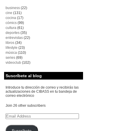
business
(22)
cine
(131)
cocina
(17)
cómics
(99)
cultura
(61)
deportes
(35)
entrevistas
(22)
libros
(34)
lifestyle
(23)
música
(110)
series
(69)
videoclub
(102)
Suscríbete al blog
Introduce tu dirección de correo y recibirás las
actualizaciones de CIBASS en tu bandeja de
correo electrónico
Join 26 other subscribers
Email
Address
Suscríbete