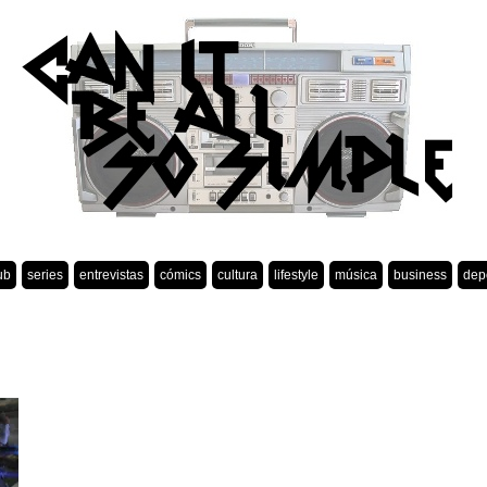
ub
series
entrevistas
cómics
cultura
lifestyle
música
business
dep