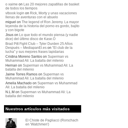
o xaime
on
Las 20 mejores zapatillas de basket
de todos los tiempos
vlbook login
on
Rick, Morty y unas vacaciones
llenas de aventuras con el abuelo
miguel
on
The legend of Ron Jeremy. La mayor
leyenda de la historia del porno es gordo, bajito
y con bigote
Jisus
on
Lo que todo el mundo piensa (y nadie
dice) del último disco de Kase.O
Brad Pitt Fight Club – Tyler Durden 25 Años
Después – MediapanEl.es
on
“El club de la
lucha” y sus mejores frases lapidarias
Cristina Moreno Santos
on
Superman vs
Muhammad Ali: La batalla del milenio
Hernan
on
Superman vs Muhammad Ali: La
batalla del milenio
Jaime Torres Ramos
on
Superman vs
Muhammad Ali: La batalla del milenio
Amelia Machado
on
Superman vs Muhammad
Ali: La batalla del milenio
N.L.M
on
Superman vs Muhammad Ali: La
batalla del milenio
Nuestros artículos más visitados
El Chiste de Pagliacci (Rorschach
en 'Watchmen')