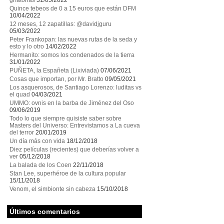
giratorias
31/05/2022
Quince tebeos de 0 a 15 euros que están DFM
10/04/2022
12 meses, 12 zapatillas: @davidjguru
05/03/2022
Peter Frankopan: las nuevas rutas de la seda y
esto y lo otro
14/02/2022
Hermanito: somos los condenados de la tierra
31/01/2022
PUÑETA, la Españeta (Lixiviada)
07/06/2021
Cosas que importan, por Mr. Bratto
09/05/2021
Los asquerosos, de Santiago Lorenzo: luditas vs
el quad
04/03/2021
UMMO: ovnis en la barba de Jiménez del Oso
09/06/2019
Todo lo que siempre quisiste saber sobre
Masters del Universo: Entrevistamos a La cueva
del terror
20/01/2019
Un día más con vida
18/12/2018
Diez películas (recientes) que deberías volver a
ver
05/12/2018
La balada de los Coen
22/11/2018
Stan Lee, superhéroe de la cultura popular
15/11/2018
Venom, el simbionte sin cabeza
15/10/2018
Últimos comentarios