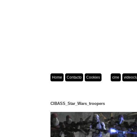
Home
Contacto
Cookies
cine
videocl
CIBASS_Star_Wars_troopers