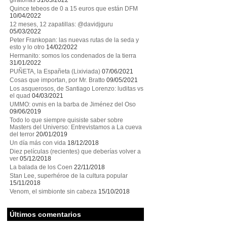
giratorias
31/05/2022
Quince tebeos de 0 a 15 euros que están DFM
10/04/2022
12 meses, 12 zapatillas: @davidjguru
05/03/2022
Peter Frankopan: las nuevas rutas de la seda y
esto y lo otro
14/02/2022
Hermanito: somos los condenados de la tierra
31/01/2022
PUÑETA, la Españeta (Lixiviada)
07/06/2021
Cosas que importan, por Mr. Bratto
09/05/2021
Los asquerosos, de Santiago Lorenzo: luditas vs
el quad
04/03/2021
UMMO: ovnis en la barba de Jiménez del Oso
09/06/2019
Todo lo que siempre quisiste saber sobre
Masters del Universo: Entrevistamos a La cueva
del terror
20/01/2019
Un día más con vida
18/12/2018
Diez películas (recientes) que deberías volver a
ver
05/12/2018
La balada de los Coen
22/11/2018
Stan Lee, superhéroe de la cultura popular
15/11/2018
Venom, el simbionte sin cabeza
15/10/2018
Últimos comentarios