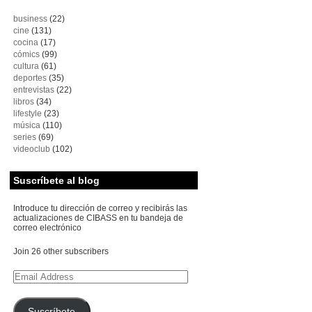
business
(22)
cine
(131)
cocina
(17)
cómics
(99)
cultura
(61)
deportes
(35)
entrevistas
(22)
libros
(34)
lifestyle
(23)
música
(110)
series
(69)
videoclub
(102)
Suscríbete al blog
Introduce tu dirección de correo y recibirás las
actualizaciones de CIBASS en tu bandeja de
correo electrónico
Join 26 other subscribers
Email
Address
Suscríbete