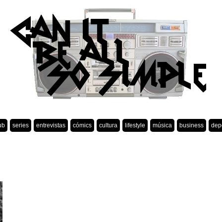
ub
series
entrevistas
cómics
cultura
lifestyle
música
business
dep