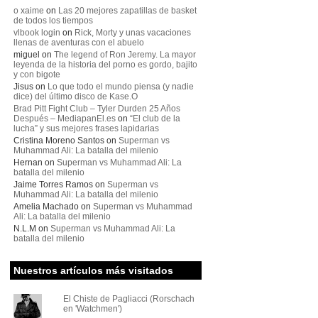
o xaime
on
Las 20 mejores zapatillas de basket
de todos los tiempos
vlbook login
on
Rick, Morty y unas vacaciones
llenas de aventuras con el abuelo
miguel
on
The legend of Ron Jeremy. La mayor
leyenda de la historia del porno es gordo, bajito
y con bigote
Jisus
on
Lo que todo el mundo piensa (y nadie
dice) del último disco de Kase.O
Brad Pitt Fight Club – Tyler Durden 25 Años
Después – MediapanEl.es
on
“El club de la
lucha” y sus mejores frases lapidarias
Cristina Moreno Santos
on
Superman vs
Muhammad Ali: La batalla del milenio
Hernan
on
Superman vs Muhammad Ali: La
batalla del milenio
Jaime Torres Ramos
on
Superman vs
Muhammad Ali: La batalla del milenio
Amelia Machado
on
Superman vs Muhammad
Ali: La batalla del milenio
N.L.M
on
Superman vs Muhammad Ali: La
batalla del milenio
Nuestros artículos más visitados
El Chiste de Pagliacci (Rorschach
en 'Watchmen')