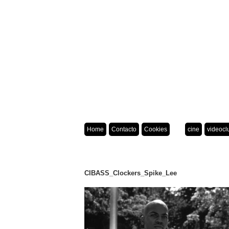
Home
Contacto
Cookies
cine
videocl
CIBASS_Clockers_Spike_Lee