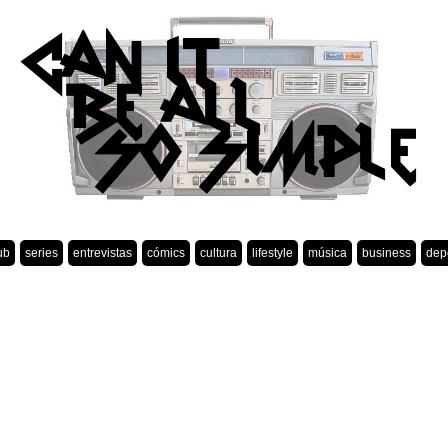
ub
series
entrevistas
cómics
cultura
lifestyle
música
business
dep