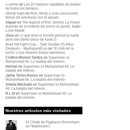
o xaime
on
Las 20 mejores zapatillas de basket
de todos los tiempos
vlbook login
on
Rick, Morty y unas vacaciones
llenas de aventuras con el abuelo
miguel
on
The legend of Ron Jeremy. La mayor
leyenda de la historia del porno es gordo, bajito
y con bigote
Jisus
on
Lo que todo el mundo piensa (y nadie
dice) del último disco de Kase.O
Brad Pitt Fight Club – Tyler Durden 25 Años
Después – MediapanEl.es
on
“El club de la
lucha” y sus mejores frases lapidarias
Cristina Moreno Santos
on
Superman vs
Muhammad Ali: La batalla del milenio
Hernan
on
Superman vs Muhammad Ali: La
batalla del milenio
Jaime Torres Ramos
on
Superman vs
Muhammad Ali: La batalla del milenio
Amelia Machado
on
Superman vs Muhammad
Ali: La batalla del milenio
N.L.M
on
Superman vs Muhammad Ali: La
batalla del milenio
Nuestros artículos más visitados
El Chiste de Pagliacci (Rorschach
en 'Watchmen')