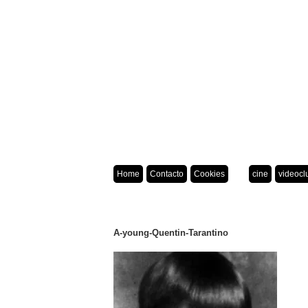
Home
Contacto
Cookies
cine
videocl
A-young-Quentin-Tarantino