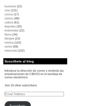
business
(22)
cine
(131)
cocina
(17)
cómics
(99)
cultura
(61)
deportes
(35)
entrevistas
(22)
libros
(34)
lifestyle
(23)
música
(110)
series
(69)
videoclub
(102)
Suscríbete al blog
Introduce tu dirección de correo y recibirás las
actualizaciones de CIBASS en tu bandeja de
correo electrónico
Join 26 other subscribers
Email
Address
Suscríbete