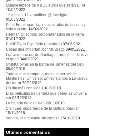
giratorias
31/05/2022
Quince tebeos de 0 a 15 euros que están DFM
10/04/2022
12 meses, 12 zapatillas: @davidjguru
05/03/2022
Peter Frankopan: las nuevas rutas de la seda y
esto y lo otro
14/02/2022
Hermanito: somos los condenados de la tierra
31/01/2022
PUÑETA, la Españeta (Lixiviada)
07/06/2021
Cosas que importan, por Mr. Bratto
09/05/2021
Los asquerosos, de Santiago Lorenzo: luditas vs
el quad
04/03/2021
UMMO: ovnis en la barba de Jiménez del Oso
09/06/2019
Todo lo que siempre quisiste saber sobre
Masters del Universo: Entrevistamos a La cueva
del terror
20/01/2019
Un día más con vida
18/12/2018
Diez películas (recientes) que deberías volver a
ver
05/12/2018
La balada de los Coen
22/11/2018
Stan Lee, superhéroe de la cultura popular
15/11/2018
Venom, el simbionte sin cabeza
15/10/2018
Últimos comentarios