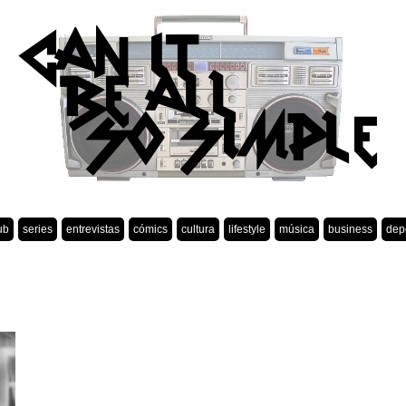
ub
series
entrevistas
cómics
cultura
lifestyle
música
business
dep