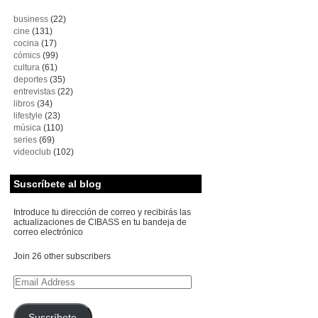
business
(22)
cine
(131)
cocina
(17)
cómics
(99)
cultura
(61)
deportes
(35)
entrevistas
(22)
libros
(34)
lifestyle
(23)
música
(110)
series
(69)
videoclub
(102)
Suscríbete al blog
Introduce tu dirección de correo y recibirás las
actualizaciones de CIBASS en tu bandeja de
correo electrónico
Join 26 other subscribers
Email
Address
Suscríbete