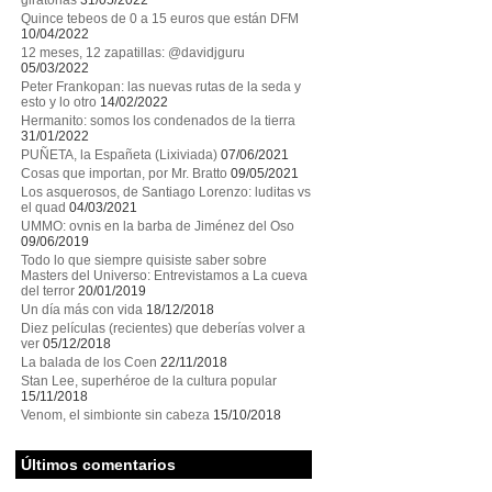
giratorias
31/05/2022
Quince tebeos de 0 a 15 euros que están DFM
10/04/2022
12 meses, 12 zapatillas: @davidjguru
05/03/2022
Peter Frankopan: las nuevas rutas de la seda y
esto y lo otro
14/02/2022
Hermanito: somos los condenados de la tierra
31/01/2022
PUÑETA, la Españeta (Lixiviada)
07/06/2021
Cosas que importan, por Mr. Bratto
09/05/2021
Los asquerosos, de Santiago Lorenzo: luditas vs
el quad
04/03/2021
UMMO: ovnis en la barba de Jiménez del Oso
09/06/2019
Todo lo que siempre quisiste saber sobre
Masters del Universo: Entrevistamos a La cueva
del terror
20/01/2019
Un día más con vida
18/12/2018
Diez películas (recientes) que deberías volver a
ver
05/12/2018
La balada de los Coen
22/11/2018
Stan Lee, superhéroe de la cultura popular
15/11/2018
Venom, el simbionte sin cabeza
15/10/2018
Últimos comentarios