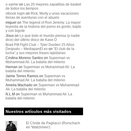
o xaime
on
Las 20 mejores zapatillas de basket
de todos los tiempos
vlbook login
on
Rick, Morty y unas vacaciones
llenas de aventuras con el abuelo
miguel
on
The legend of Ron Jeremy. La mayor
leyenda de la historia del porno es gordo, bajito
y con bigote
Jisus
on
Lo que todo el mundo piensa (y nadie
dice) del último disco de Kase.O
Brad Pitt Fight Club – Tyler Durden 25 Años
Después – MediapanEl.es
on
“El club de la
lucha” y sus mejores frases lapidarias
Cristina Moreno Santos
on
Superman vs
Muhammad Ali: La batalla del milenio
Hernan
on
Superman vs Muhammad Ali: La
batalla del milenio
Jaime Torres Ramos
on
Superman vs
Muhammad Ali: La batalla del milenio
Amelia Machado
on
Superman vs Muhammad
Ali: La batalla del milenio
N.L.M
on
Superman vs Muhammad Ali: La
batalla del milenio
Nuestros artículos más visitados
El Chiste de Pagliacci (Rorschach
en 'Watchmen')