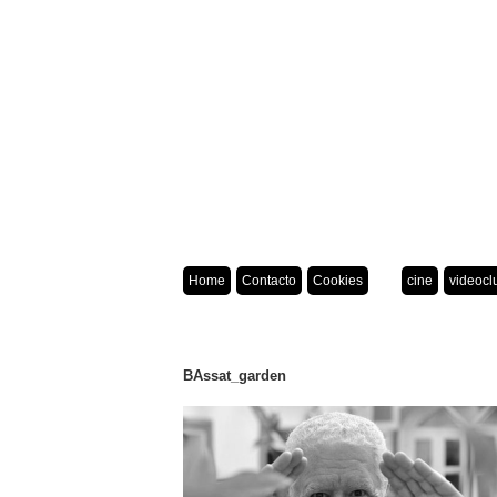
Home
Contacto
Cookies
cine
videocl
BAssat_garden