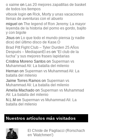
o xaime
on
Las 20 mejores zapatillas de basket
de todos los tiempos
vlbook login
on
Rick, Morty y unas vacaciones
llenas de aventuras con el abuelo
miguel
on
The legend of Ron Jeremy. La mayor
leyenda de la historia del porno es gordo, bajito
y con bigote
Jisus
on
Lo que todo el mundo piensa (y nadie
dice) del último disco de Kase.O
Brad Pitt Fight Club – Tyler Durden 25 Años
Después – MediapanEl.es
on
“El club de la
lucha” y sus mejores frases lapidarias
Cristina Moreno Santos
on
Superman vs
Muhammad Ali: La batalla del milenio
Hernan
on
Superman vs Muhammad Ali: La
batalla del milenio
Jaime Torres Ramos
on
Superman vs
Muhammad Ali: La batalla del milenio
Amelia Machado
on
Superman vs Muhammad
Ali: La batalla del milenio
N.L.M
on
Superman vs Muhammad Ali: La
batalla del milenio
Nuestros artículos más visitados
El Chiste de Pagliacci (Rorschach
en 'Watchmen')