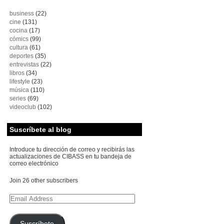
business
(22)
cine
(131)
cocina
(17)
cómics
(99)
cultura
(61)
deportes
(35)
entrevistas
(22)
libros
(34)
lifestyle
(23)
música
(110)
series
(69)
videoclub
(102)
Suscríbete al blog
Introduce tu dirección de correo y recibirás las
actualizaciones de CIBASS en tu bandeja de
correo electrónico
Join 26 other subscribers
Email
Address
Suscríbete