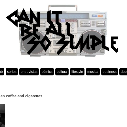
ub
series
entrevistas
cómics
cultura
lifestyle
música
business
dep
n coffee and cigarettes