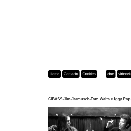
Home
Contacto
Cookies
cine
videocl
CIBASS-Jim-Jarmusch-Tom Waits e Iggy Pop e