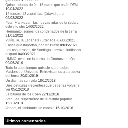
giratorias
31/05/2022
Quince tebeos de 0 a 15 euros que están DFM
10/04/2022
12 meses, 12 zapatillas: @davidjguru
05/03/2022
Peter Frankopan: las nuevas rutas de la seda y
esto y lo otro
14/02/2022
Hermanito: somos los condenados de la tierra
31/01/2022
PUÑETA, la Españeta (Lixiviada)
07/06/2021
Cosas que importan, por Mr. Bratto
09/05/2021
Los asquerosos, de Santiago Lorenzo: luditas vs
el quad
04/03/2021
UMMO: ovnis en la barba de Jiménez del Oso
09/06/2019
Todo lo que siempre quisiste saber sobre
Masters del Universo: Entrevistamos a La cueva
del terror
20/01/2019
Un día más con vida
18/12/2018
Diez películas (recientes) que deberías volver a
ver
05/12/2018
La balada de los Coen
22/11/2018
Stan Lee, superhéroe de la cultura popular
15/11/2018
Venom, el simbionte sin cabeza
15/10/2018
Últimos comentarios