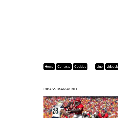
Home
Contacto
Cookies
cine
videocl
CIBASS Madden NFL