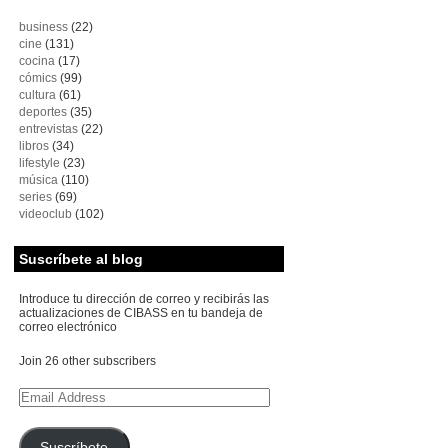
business
(22)
cine
(131)
cocina
(17)
cómics
(99)
cultura
(61)
deportes
(35)
entrevistas
(22)
libros
(34)
lifestyle
(23)
música
(110)
series
(69)
videoclub
(102)
Suscríbete al blog
Introduce tu dirección de correo y recibirás las
actualizaciones de CIBASS en tu bandeja de
correo electrónico
Join 26 other subscribers
Email
Address
Suscríbete