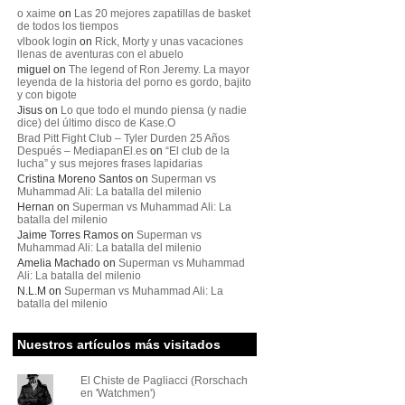
o xaime
on
Las 20 mejores zapatillas de basket
de todos los tiempos
vlbook login
on
Rick, Morty y unas vacaciones
llenas de aventuras con el abuelo
miguel
on
The legend of Ron Jeremy. La mayor
leyenda de la historia del porno es gordo, bajito
y con bigote
Jisus
on
Lo que todo el mundo piensa (y nadie
dice) del último disco de Kase.O
Brad Pitt Fight Club – Tyler Durden 25 Años
Después – MediapanEl.es
on
“El club de la
lucha” y sus mejores frases lapidarias
Cristina Moreno Santos
on
Superman vs
Muhammad Ali: La batalla del milenio
Hernan
on
Superman vs Muhammad Ali: La
batalla del milenio
Jaime Torres Ramos
on
Superman vs
Muhammad Ali: La batalla del milenio
Amelia Machado
on
Superman vs Muhammad
Ali: La batalla del milenio
N.L.M
on
Superman vs Muhammad Ali: La
batalla del milenio
Nuestros artículos más visitados
El Chiste de Pagliacci (Rorschach
en 'Watchmen')