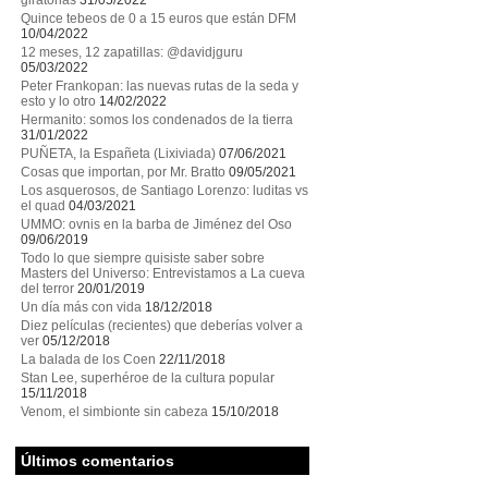
giratorias
31/05/2022
Quince tebeos de 0 a 15 euros que están DFM
10/04/2022
12 meses, 12 zapatillas: @davidjguru
05/03/2022
Peter Frankopan: las nuevas rutas de la seda y
esto y lo otro
14/02/2022
Hermanito: somos los condenados de la tierra
31/01/2022
PUÑETA, la Españeta (Lixiviada)
07/06/2021
Cosas que importan, por Mr. Bratto
09/05/2021
Los asquerosos, de Santiago Lorenzo: luditas vs
el quad
04/03/2021
UMMO: ovnis en la barba de Jiménez del Oso
09/06/2019
Todo lo que siempre quisiste saber sobre
Masters del Universo: Entrevistamos a La cueva
del terror
20/01/2019
Un día más con vida
18/12/2018
Diez películas (recientes) que deberías volver a
ver
05/12/2018
La balada de los Coen
22/11/2018
Stan Lee, superhéroe de la cultura popular
15/11/2018
Venom, el simbionte sin cabeza
15/10/2018
Últimos comentarios