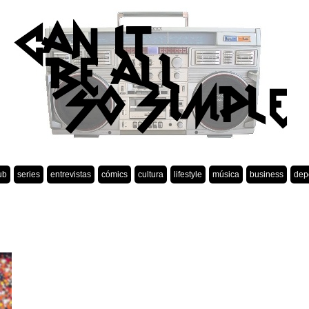
ub
series
entrevistas
cómics
cultura
lifestyle
música
business
dep